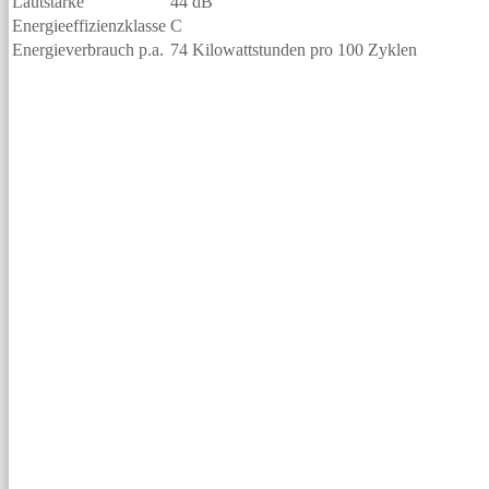
Lautstärke
44 dB
Energieeffizienzklasse
C
Energieverbrauch p.a.
74 Kilowattstunden pro 100 Zyklen