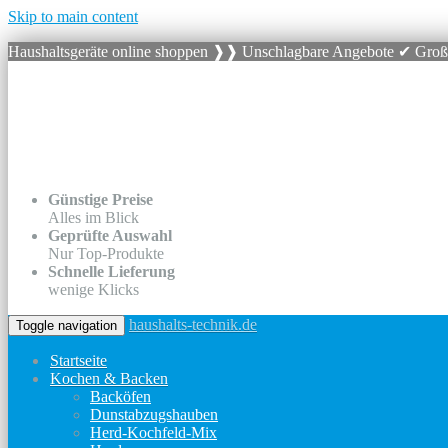
Skip to main content
Haushaltsgeräte online shoppen ❱❱ Unschlagbare Angebote ✔ Gro
Günstige Preise
Alles im Blick
Geprüfte Auswahl
Nur Top-Produkte
Schnelle Lieferung
wenige Klicks
haushalts-technik.de
Toggle navigation
Startseite
Kochen & Backen
Backöfen
Dunstabzugshauben
Herd-Kochfeld-Mix