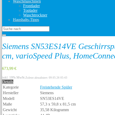
Waschmaschinen
Frontlader
Toplader
Waschtrockner
Haushalts-Tipps
Siemens SN53ES14VE Geschirrspüle
cm, varioSpeed Plus, HomeConnec
673,99 €
inkl. 19% MwSt.
Zuletzt aktualisiert: 09.05.26 05:43
Details
Kategorie
Freistehende Spüler
Hersteller
Siemens
Modell
SN53ES14VE
Maße
57,3 x 59,8 x 81,5 cm
Gewicht
35,58 Kilogramm