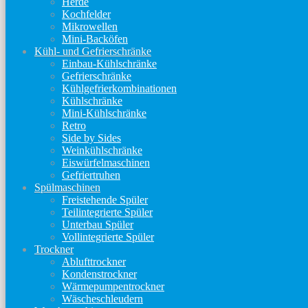
Herde
Kochfelder
Mikrowellen
Mini-Backöfen
Kühl- und Gefrierschränke
Einbau-Kühlschränke
Gefrierschränke
Kühlgefrierkombinationen
Kühlschränke
Mini-Kühlschränke
Retro
Side by Sides
Weinkühlschränke
Eiswürfelmaschinen
Gefriertruhen
Spülmaschinen
Freistehende Spüler
Teilintegrierte Spüler
Unterbau Spüler
Vollintegrierte Spüler
Trockner
Ablufttrockner
Kondenstrockner
Wärmepumpentrockner
Wäscheschleudern