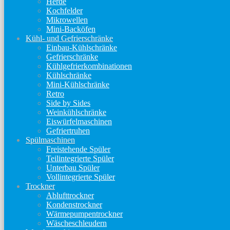
Herde
Kochfelder
Mikrowellen
Mini-Backöfen
Kühl- und Gefrierschränke
Einbau-Kühlschränke
Gefrierschränke
Kühlgefrierkombinationen
Kühlschränke
Mini-Kühlschränke
Retro
Side by Sides
Weinkühlschränke
Eiswürfelmaschinen
Gefriertruhen
Spülmaschinen
Freistehende Spüler
Teilintegrierte Spüler
Unterbau Spüler
Vollintegrierte Spüler
Trockner
Ablufttrockner
Kondenstrockner
Wärmepumpentrockner
Wäscheschleudern