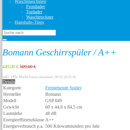
Waschmaschinen
Frontlader
Toplader
Waschtrockner
Haushalts-Tipps
Bomann Geschirrspüler / A++
449,00 €
509,00 €
inkl. 19% MwSt.
Zuletzt aktualisiert: 09.05.26 05:36
Details
Kategorie
Freistehende Spüler
Hersteller
Bomann
Modell
GSP 849
Gewicht
60 x 44,8 x 84,5 cm
Lautstärke
48 dB
Energieeffizienzklasse
A++
Energieverbrauch p.a.
500 Kilowattstunden pro Jahr