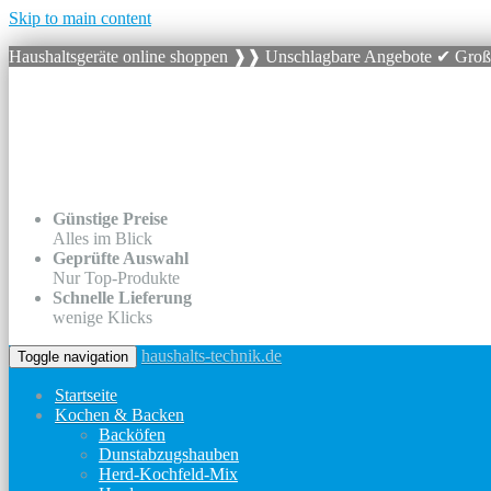
Skip to main content
Haushaltsgeräte online shoppen ❱❱ Unschlagbare Angebote ✔ Gro
Günstige Preise
Alles im Blick
Geprüfte Auswahl
Nur Top-Produkte
Schnelle Lieferung
wenige Klicks
haushalts-technik.de
Toggle navigation
Startseite
Kochen & Backen
Backöfen
Dunstabzugshauben
Herd-Kochfeld-Mix