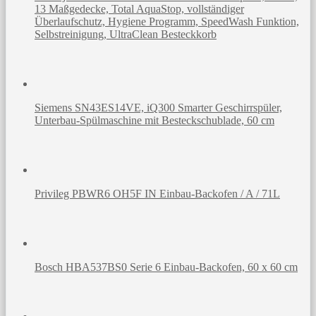
13 Maßgedecke, Total AquaStop, vollständiger
Überlaufschutz, Hygiene Programm, SpeedWash Funktion,
Selbstreinigung, UltraClean Besteckkorb
Siemens SN43ES14VE, iQ300 Smarter Geschirrspüler,
Unterbau-Spülmaschine mit Besteckschublade, 60 cm
Privileg PBWR6 OH5F IN Einbau-Backofen / A / 71L
Bosch HBA537BS0 Serie 6 Einbau-Backofen, 60 x 60 cm