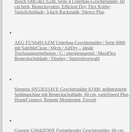
Bosch SMU4ECS24E Serie 4 Unterbau-Geschirrspüler, 60
cm breit, Bestecksystem, Efficient Dry; Flex Körbe;
VarioSchublade; 3-fach Rackmatik; Silence Plus
AEG FUS6491AZM Unterbau-Geschirrspüler / Serie 6000
mit SatelliteClean / 60cm / AirDry – ideale
Trocknungsergebnisse / C / energiesparend / MaxiFlex
Besteckschublade / Display / Startzeitvorwahl
Siemens SN53ES14VE Geschirrspüler iQ300, teilintegrierte
Spülmaschine mit Besteckschublade, 60 cm, varioSpeed Plus,
HomeConnect, Remote Monitoring, Favorit
Gorenje GS642E90X Freistehender Geschirrspüler, 60 cm,