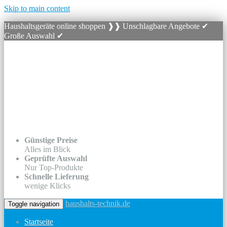
Skip to main content
Haushaltsgeräte online shoppen ❱❱ Unschlagbare Angebote ✔
Große Auswahl ✔
Günstige Preise
Alles im Blick
Geprüfte Auswahl
Nur Top-Produkte
Schnelle Lieferung
wenige Klicks
haushalts-technik.de
Toggle navigation
Startseite