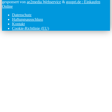
gesponsert von
ae2media Webservice
&
goopri.de : Einkaufen
Online
Datenschutz
Haftungsausschluss
Kontakt
Cookie-Richtlinie (EU)