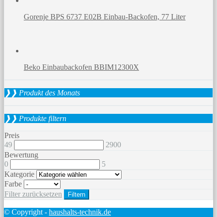
Gorenje BPS 6737 E02B Einbau-Backofen, 77 Liter
Beko Einbaubackofen BBIM12300X
❱❱ Produkt des Monats
❱❱ Produkte filtern
Preis
49
2900
Bewertung
0
5
Kategorie
Farbe
Filter zurücksetzen
Filtern
© Copyright -
haushalts-technik.de