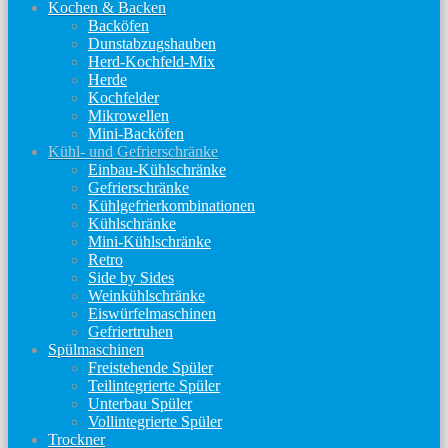
Kochen & Backen
Backöfen
Dunstabzugshauben
Herd-Kochfeld-Mix
Herde
Kochfelder
Mikrowellen
Mini-Backöfen
Kühl- und Gefrierschränke
Einbau-Kühlschränke
Gefrierschränke
Kühlgefrierkombinationen
Kühlschränke
Mini-Kühlschränke
Retro
Side by Sides
Weinkühlschränke
Eiswürfelmaschinen
Gefriertruhen
Spülmaschinen
Freistehende Spüler
Teilintegrierte Spüler
Unterbau Spüler
Vollintegrierte Spüler
Trockner