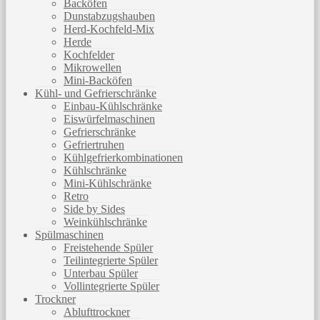
Backöfen
Dunstabzugshauben
Herd-Kochfeld-Mix
Herde
Kochfelder
Mikrowellen
Mini-Backöfen
Kühl- und Gefrierschränke
Einbau-Kühlschränke
Eiswürfelmaschinen
Gefrierschränke
Gefriertruhen
Kühlgefrierkombinationen
Kühlschränke
Mini-Kühlschränke
Retro
Side by Sides
Weinkühlschränke
Spülmaschinen
Freistehende Spüler
Teilintegrierte Spüler
Unterbau Spüler
Vollintegrierte Spüler
Trockner
Ablufttrockner