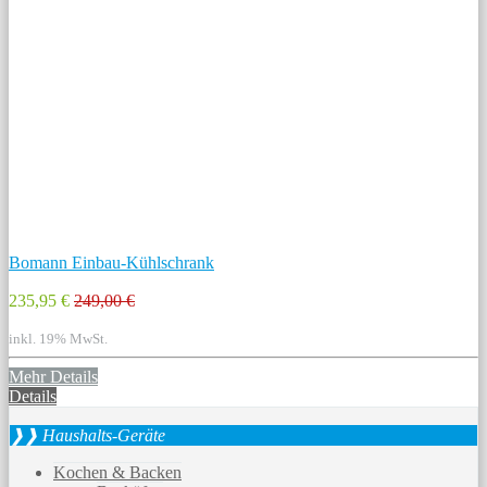
Bomann Einbau-Kühlschrank
235,95 €
249,00 €
inkl. 19% MwSt.
Mehr Details
Details
❱❱ Haushalts-Geräte
Kochen & Backen