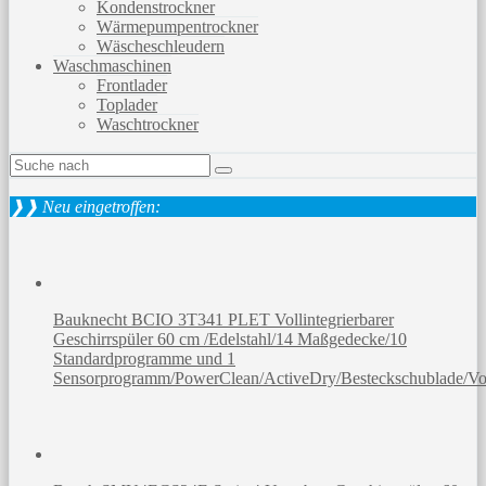
Kondenstrockner
Wärmepumpentrockner
Wäscheschleudern
Waschmaschinen
Frontlader
Toplader
Waschtrockner
❱❱ Neu eingetroffen:
Bauknecht BCIO 3T341 PLET Vollintegrierbarer
Geschirrspüler 60 cm /Edelstahl/14 Maßgedecke/10
Standardprogramme und 1
Sensorprogramm/PowerClean/ActiveDry/Besteckschublade/Vol